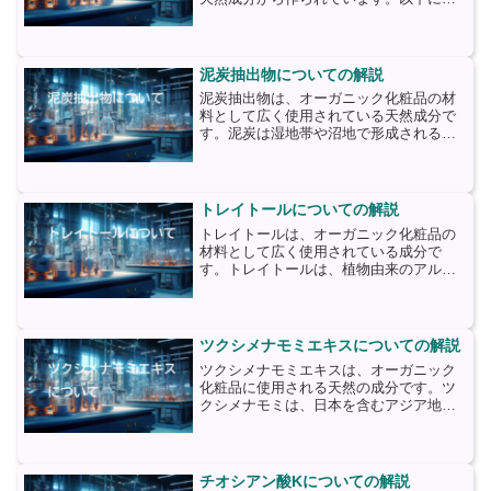
チアベンタゾールの主要な材料について
詳しく説明します。1. チアシードオイ
ル：チアベンタゾールの主成分であり、
チアシードから抽出され...
泥炭抽出物についての解説
泥炭抽出物は、オーガニック化粧品の材
料として広く使用されている天然成分で
す。泥炭は湿地帯や沼地で形成される有
機物の堆積物であり、植物の残骸や微生
物の分解によって形成されます。泥炭抽
出物は、その特殊な成分組成によって多
くの美容効果を持っていま...
トレイトールについての解説
トレイトールは、オーガニック化粧品の
材料として広く使用されている成分で
す。トレイトールは、植物由来のアルコ
ールであり、主にトウモロコシやサトウ
キビから抽出されます。この成分は、化
粧品において様々な目的で使用されま
す。まず、トレイトールは保湿...
ツクシメナモミエキスについての解説
ツクシメナモミエキスは、オーガニック
化粧品に使用される天然の成分です。ツ
クシメナモミは、日本を含むアジア地域
に自生する植物であり、その葉から抽出
されたエキスが化粧品に利用されます。
ツクシメナモミエキスは、多くの栄養素
を含んでおり、肌の健康を...
チオシアン酸Kについての解説