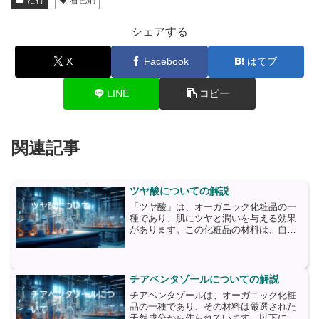
た行
着色剤
シェアする
X
Facebook
はてブ
LINE
コピー
関連記事
ツヤ酸についての解説
「ツヤ酸」は、オーガニック化粧品の一
種であり、肌にツヤと潤いを与える効果
があります。この化粧品の材料は、自然
由来の成分で構成されており、肌に優し
い特徴があります。まず、ツヤ酸の主成
分はヒアルロン酸です。ヒアルロン酸
は、体内にも存在する保湿成...
チアベンタゾールについての解説
チアベンタゾールは、オーガニック化粧
品の一種であり、その材料は厳選された
天然成分から作られています。以下に、