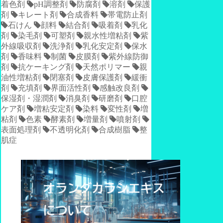
着色剤
pH調整剤
防腐剤
溶剤
保護
剤
キレート剤
合成香料
帯電防止剤
石けん
顔料
結合剤
吸着剤
乳化
剤
染毛剤
可塑剤
親水性増粘剤
紫
外線吸収剤
洗浄剤
乳化安定剤
保水
剤
香味料
制菌
皮膜剤
紫外線防御
剤
抗ケーキング剤
天然ポリマー
親
油性増粘剤
閉塞剤
皮膚保護剤
緩衝
剤
充填剤
界面活性剤
感触改良剤
保湿剤・湿潤剤
消臭剤
研磨剤
口腔
ケア剤
増粘安定剤
染料
変性剤
増
粘剤
色素
酵素剤
増量剤
噴射剤
表面処理剤
不透明化剤
合成樹脂
整
肌症