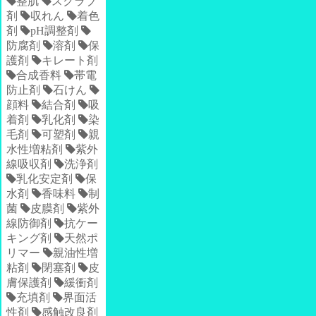
整肌
スクラブ
剤
収れん
着色
剤
pH調整剤
防腐剤
溶剤
保
護剤
キレート剤
合成香料
帯電
防止剤
石けん
顔料
結合剤
吸
着剤
乳化剤
染
毛剤
可塑剤
親
水性増粘剤
紫外
線吸収剤
洗浄剤
乳化安定剤
保
水剤
香味料
制
菌
皮膜剤
紫外
線防御剤
抗ケー
キング剤
天然ポ
リマー
親油性増
粘剤
閉塞剤
皮
膚保護剤
緩衝剤
充填剤
界面活
性剤
感触改良剤