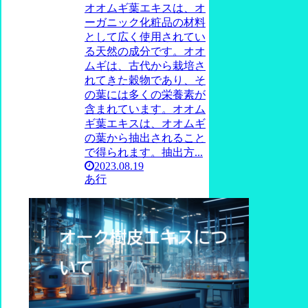
オオムギ葉エキスは、オ
ーガニック化粧品の材料
として広く使用されてい
る天然の成分です。オオ
ムギは、古代から栽培さ
れてきた穀物であり、そ
の葉には多くの栄養素が
含まれています。オオム
ギ葉エキスは、オオムギ
の葉から抽出されること
で得られます。抽出方...
2023.08.19
あ行