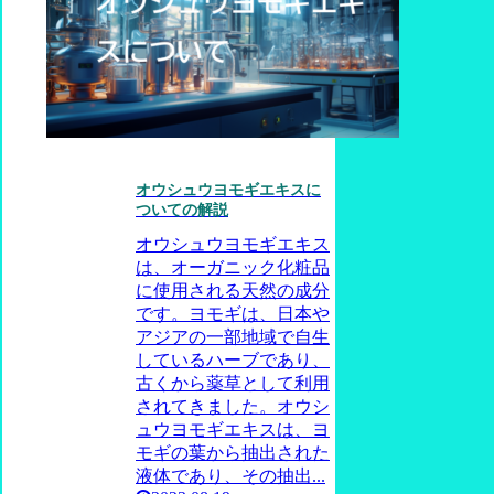
オウシュウヨモギエキスに
ついての解説
オウシュウヨモギエキス
は、オーガニック化粧品
に使用される天然の成分
です。ヨモギは、日本や
アジアの一部地域で自生
しているハーブであり、
古くから薬草として利用
されてきました。オウシ
ュウヨモギエキスは、ヨ
モギの葉から抽出された
液体であり、その抽出...