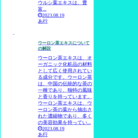
ウルシ葉エキスは、豊
富...
2023.08.19
あ行
ウーロン茶エキスについて
の解説
ウーロン茶エキスは、オ
ーガニック化粧品の材料
として広く使用されてい
る成分です。ウーロン茶
は、中国の伝統的な茶の
一種であり、独特の風味
と香りを持っています。
ウーロン茶エキスは、ウ
ーロン茶の葉から抽出さ
れた濃縮物であり、多く
の美容効果を持ってい...
2023.08.19
あ行