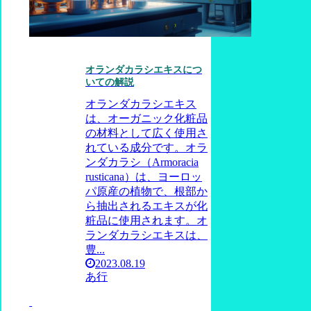
オランダカラシエキスにつ
いての解説
オランダカラシエキス
は、オーガニック化粧品
の材料として広く使用さ
れている成分です。オラ
ンダカラシ（Armoracia
rusticana）は、ヨーロッ
パ原産の植物で、根部か
ら抽出されるエキスが化
粧品に使用されます。オ
ランダカラシエキスは、
豊...
2023.08.19
あ行