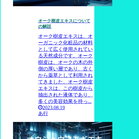
オーク樹皮エキスについて
の解説
オーク樹皮エキスは、オ
ーガニック化粧品の材料
として広く使用されてい
る天然成分です。オーク
樹皮は、オークの木の外
側の厚い層であり、古く
から薬草として利用され
てきました。オーク樹皮
エキスは、この樹皮から
抽出された液体であり、
多くの美容効果を持っ...
2023.08.19
あ行