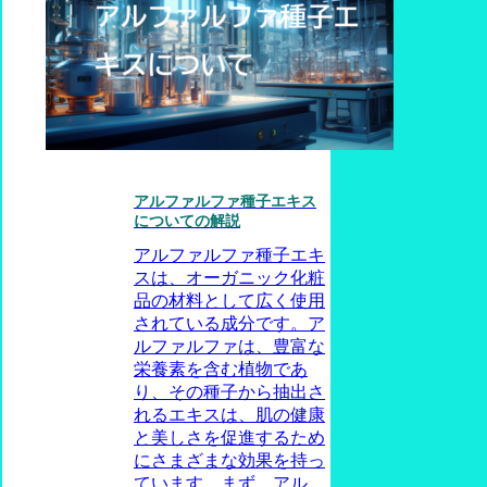
アルファルファ種子エキス
についての解説
アルファルファ種子エキ
スは、オーガニック化粧
品の材料として広く使用
されている成分です。ア
ルファルファは、豊富な
栄養素を含む植物であ
り、その種子から抽出さ
れるエキスは、肌の健康
と美しさを促進するため
にさまざまな効果を持っ
ています。まず、アル