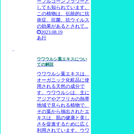
ープルコーンフラワーと
しても知られています。
この植物は、伝統的に抗
炎症、抗菌、抗ウイルス
の効果があるとされて...
2023.08.19
あ行
ウワウルシ葉エキスについ
ての解説
ウワウルシ葉エキスは、
オーガニック化粧品に使
用される天然の成分で
す。ウワウルシは、主に
アジアやアフリカの熱帯
地域で見られる植物で、
その葉から抽出されたエ
キスは、肌の健康と美し
さを促進するために広く
利用されています。ウワ