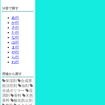
50音で探す
あ行
か行
さ行
た行
な行
は行
ま行
や行
ら行
わ行
用途から探す
保湿剤
合成界
面活性剤
油剤
合成ポリマー
湿
潤剤
香料
天然
香料
酸化防止剤