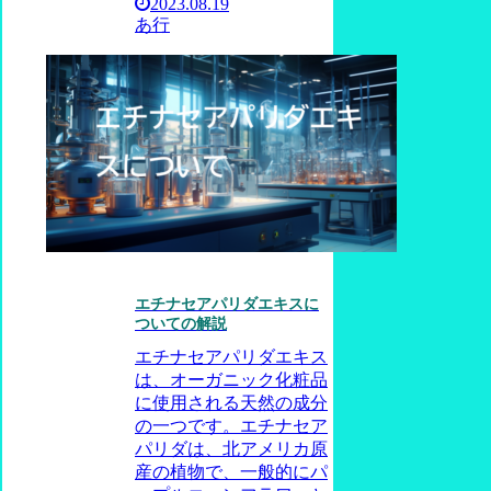
2023.08.19
あ行
エチナセアパリダエキスに
ついての解説
エチナセアパリダエキス
は、オーガニック化粧品
に使用される天然の成分
の一つです。エチナセア
パリダは、北アメリカ原
産の植物で、一般的にパ