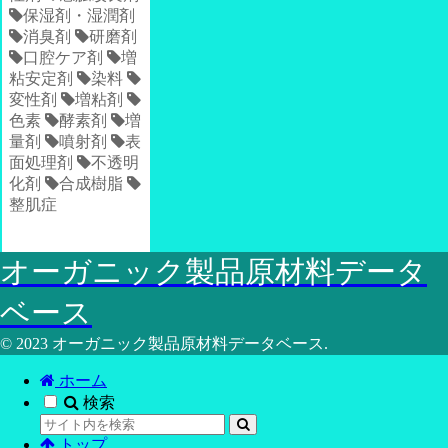
保湿剤・湿潤剤
消臭剤
研磨剤
口腔ケア剤
増
粘安定剤
染料
変性剤
増粘剤
色素
酵素剤
増
量剤
噴射剤
表
面処理剤
不透明
化剤
合成樹脂
整肌症
オーガニック製品原材料データ
ベース
© 2023 オーガニック製品原材料データベース.
ホーム
検索
トップ