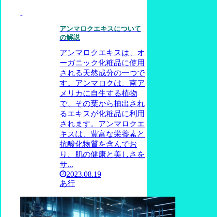
アンマロクエキスについて
の解説
アンマロクエキスは、オ
ーガニック化粧品に使用
される天然成分の一つで
す。アンマロクは、南ア
メリカに自生する植物
で、その葉から抽出され
るエキスが化粧品に利用
されます。アンマロクエ
キスは、豊富な栄養素と
抗酸化物質を含んでお
り、肌の健康と美しさを
サ...
2023.08.19
あ行