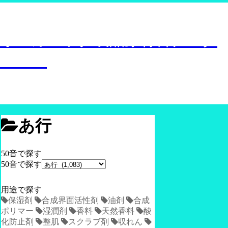
オーガニック化粧品や食品等の原材料について調
べられる
オーガニック製品原材料データ
ベース
あ行
50音で探す
50音で探す
用途で探す
保湿剤
合成界面活性剤
油剤
合成
ポリマー
湿潤剤
香料
天然香料
酸
化防止剤
整肌
スクラブ剤
収れん