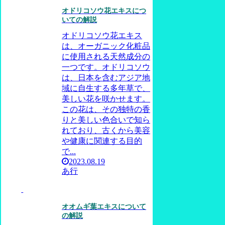
オドリコソウ花エキスにつ
いての解説
オドリコソウ花エキス
は、オーガニック化粧品
に使用される天然成分の
一つです。オドリコソウ
は、日本を含むアジア地
域に自生する多年草で、
美しい花を咲かせます。
この花は、その独特の香
りと美しい色合いで知ら
れており、古くから美容
や健康に関連する目的
で...
2023.08.19
あ行
オオムギ葉エキスについて
の解説