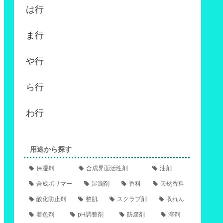
は行
ま行
や行
ら行
わ行
用途から探す
保湿剤
合成界面活性剤
油剤
合成ポリマー
湿潤剤
香料
天然香料
酸化防止剤
整肌
スクラブ剤
収れん
着色剤
pH調整剤
防腐剤
溶剤