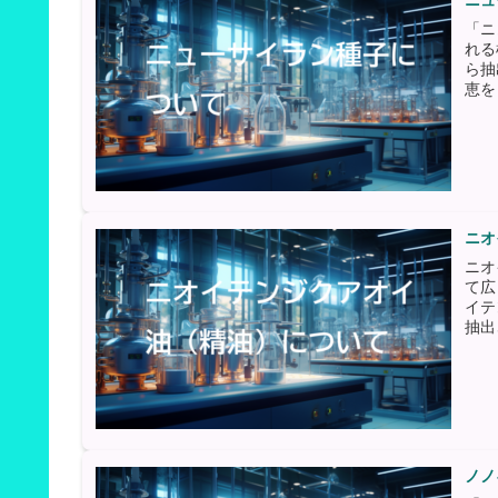
ニュ
「ニ
れる
ら抽
恵を
ニオ
ニオ
て広
イテ
抽出
ノノ