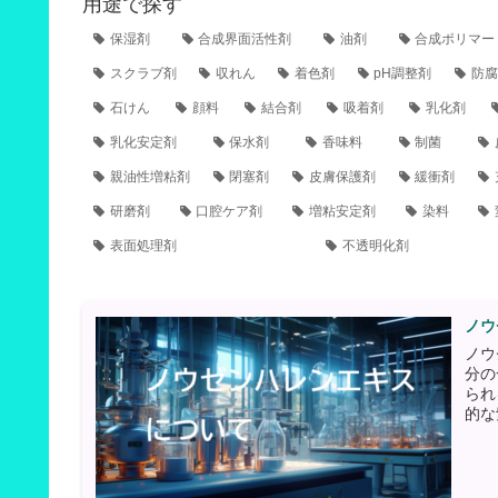
用途で探す
保湿剤
合成界面活性剤
油剤
合成ポリマー
スクラブ剤
収れん
着色剤
pH調整剤
防腐
石けん
顔料
結合剤
吸着剤
乳化剤
乳化安定剤
保水剤
香味料
制菌
親油性増粘剤
閉塞剤
皮膚保護剤
緩衝剤
研磨剤
口腔ケア剤
増粘安定剤
染料
表面処理剤
不透明化剤
ノウ
ノウ
分の
られ
的な