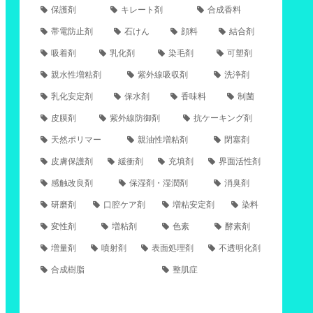
保護剤
キレート剤
合成香料
帯電防止剤
石けん
顔料
結合剤
吸着剤
乳化剤
染毛剤
可塑剤
親水性増粘剤
紫外線吸収剤
洗浄剤
乳化安定剤
保水剤
香味料
制菌
皮膜剤
紫外線防御剤
抗ケーキング剤
天然ポリマー
親油性増粘剤
閉塞剤
皮膚保護剤
緩衝剤
充填剤
界面活性剤
感触改良剤
保湿剤・湿潤剤
消臭剤
研磨剤
口腔ケア剤
増粘安定剤
染料
変性剤
増粘剤
色素
酵素剤
増量剤
噴射剤
表面処理剤
不透明化剤
合成樹脂
整肌症