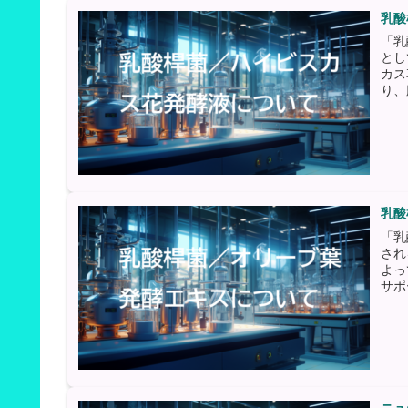
乳酸
「乳
とし
カス
り、
乳酸
「乳
され
よっ
サポ