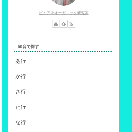
ピュア＠オーガニック研究家
50音で探す
あ行
か行
さ行
た行
な行