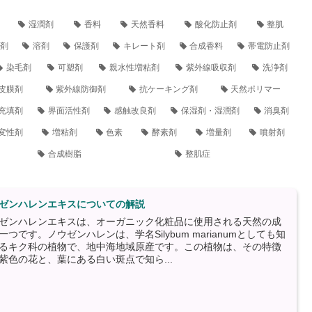
湿潤剤
香料
天然香料
酸化防止剤
整肌
剤
溶剤
保護剤
キレート剤
合成香料
帯電防止剤
染毛剤
可塑剤
親水性増粘剤
紫外線吸収剤
洗浄剤
皮膜剤
紫外線防御剤
抗ケーキング剤
天然ポリマー
充填剤
界面活性剤
感触改良剤
保湿剤・湿潤剤
消臭剤
変性剤
増粘剤
色素
酵素剤
増量剤
噴射剤
合成樹脂
整肌症
ゼンハレンエキスについての解説
ゼンハレンエキスは、オーガニック化粧品に使用される天然の成
一つです。ノウゼンハレンは、学名Silybum marianumとしても知
るキク科の植物で、地中海地域原産です。この植物は、その特徴
紫色の花と、葉にある白い斑点で知ら...