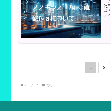
「ノ
使用
出さ
シノ
1
2
ホーム
な行