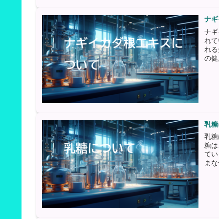
ナギ
ナギ
れて
れる
の健
乳糖
乳糖
糖は
てい
まな