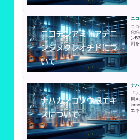
ニコ
ニコ
化粧
ンB
割を
ナハ
「ナ
用さ
ka
エキ