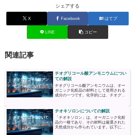
シェアする
X
Facebook
はてブ
LINE
コピー
関連記事
チオグリコール酸アンモニウムについ
ての解説
チオグリコール酸アンモニウムは、オー
ガニック化粧品の材料として使用される
成分の一つです。化学的には、チオグリ
コール酸とアンモニウム塩の結合からな
る化合物です。チオグリコール酸アンモ
ニウムは、主に髪のパーマやストレート
チオキソロンについての解説
パーマの製品に使用されま...
「チオキソロン」は、オーガニック化粧
品の一種であり、その材料は厳選された
天然成分から作られています。以下に、
主要な材料について詳しく説明します。