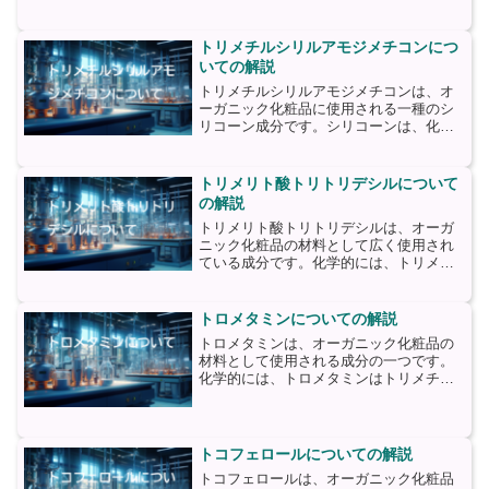
1. オーガニックハーブエキス：チオキソ
ロンには、様々なオーガニックハーブエ
キスが含まれています...
トリメチルシリルアモジメチコンにつ
いての解説
トリメチルシリルアモジメチコンは、オ
ーガニック化粧品に使用される一種のシ
リコーン成分です。シリコーンは、化粧
品においてさまざまな目的で使用される
ポリマーであり、その特性により、製品
のテクスチャーや保湿性、滑らかさを向
トリメリト酸トリトリデシルについて
上させることができます。...
の解説
トリメリト酸トリトリデシルは、オーガ
ニック化粧品の材料として広く使用され
ている成分です。化学的には、トリメリ
ト酸とトリトリデシルアルコールから合
成されます。トリメリト酸は、天然に存
在する有機酸であり、植物や動物の細胞
トロメタミンについての解説
内で見られることがありま...
トロメタミンは、オーガニック化粧品の
材料として使用される成分の一つです。
化学的には、トロメタミンはトリメチル
アミンとも呼ばれ、無色の液体であり、
強いアンモニアのような臭いを持ってい
ます。トロメタミンは、植物由来の成分
であり、主にトウモロコシ...
トコフェロールについての解説
トコフェロールは、オーガニック化粧品