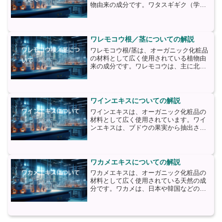
物由来の成分です。ワタスギギク（学
名：Chrysanthemum indicum）は、アジ
アを中心に自生しているキク科の植物
で、伝統的に薬草としても使用されてき
ました。...
ワレモコウ根／茎についての解説
ワレモコウ根/茎は、オーガニック化粧品
の材料として広く使用されている植物由
来の成分です。ワレモコウは、主に北ア
メリカやヨーロッパで見られる多年草
で、根や茎から抽出される成分には、肌
に様々な効果をもたらす特性がありま
す。まず、ワレモコウ根/茎...
ワインエキスについての解説
ワインエキスは、オーガニック化粧品の
材料として広く使用されています。ワイ
ンエキスは、ブドウの果実から抽出され
る液体であり、ブドウの栄養素や抗酸化
物質を豊富に含んでいます。ワインエキ
スには、ポリフェノール、フラボノイ
ド、レスベラトロールなどの...
ワカメエキスについての解説
ワカメエキスは、オーガニック化粧品の
材料として広く使用されている天然の成
分です。ワカメは、日本や韓国などの海
岸沿いで見られる海藻であり、その栄養
価の高さと美容効果から、古くから美容
に利用されてきました。ワカメエキス
は、ワカメを加工して得られ...