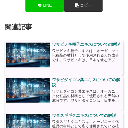
LINE
コピー
関連記事
ワサビノキ種子エキスについての解説
ワサビノキ種子エキスは、オーガニック
化粧品の材料として使用される天然成分
です。ワサビノキは、日本を含むアジア
地域に自生する樹木であり、その種子か
ら抽出されるエキスは、肌に対してさま
ざまな効果をもたらします。まず、ワサ
ビノキ種子エキスには抗酸...
ワサビダイコン葉エキスについての解
説
ワサビダイコン葉エキスは、オーガニッ
ク化粧品の材料として使用される天然の
成分です。ワサビダイコンは、日本を中
心に栽培されている野菜であり、その葉
は一般的には食材として利用されていま
すが、最近ではその葉のエキスが化粧品
ワタスギギクエキスについての解説
にも利用されるようになり...
ワタスギギクエキスは、オーガニック化
粧品の材料として広く使用されている植