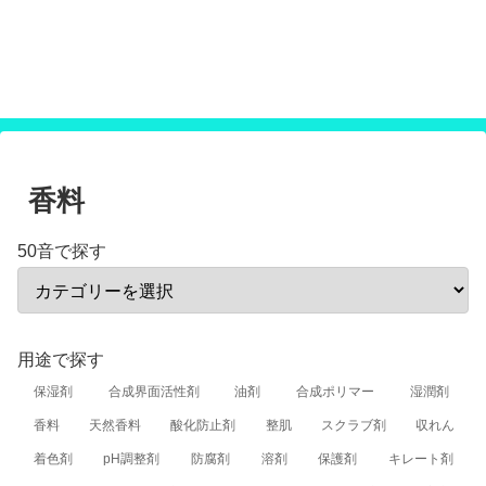
オーガニック化粧品や食品等の原材料につい
て調べられる
オーガニック製品原材料データベース
香料
50音で探す
用途で探す
保湿剤
合成界面活性剤
油剤
合成ポリマー
湿潤剤
香料
天然香料
酸化防止剤
整肌
スクラブ剤
収れん
着色剤
pH調整剤
防腐剤
溶剤
保護剤
キレート剤