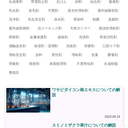
合成香料
帯電防止剤
石けん
顔料
結合剤
吸着剤
乳化剤
染毛剤
可塑剤
親水性増粘剤
紫外線吸収剤
洗浄剤
乳化安定剤
保水剤
香味料
制菌
皮膜剤
紫外線防御剤
抗ケーキング剤
天然ポリマー
親油性増粘剤
閉塞剤
皮膚保護剤
緩衝剤
充填剤
界面活性剤
感触改良剤
保湿剤・湿潤剤
消臭剤
研磨剤
口腔ケア剤
増粘安定剤
染料
変性剤
増粘剤
色素
酵素剤
増量剤
噴射剤
表面処理剤
不透明化剤
合成樹脂
整肌症
ワサビダイコン根エキスについての解
説
2023.08.19
スミノミザクラ果汁についての解説