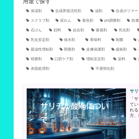
用途で探す
保湿剤
合成界面活性剤
油剤
合成ポリマー
スクラブ剤
収れん
着色剤
pH調整剤
防腐
石けん
顔料
結合剤
吸着剤
乳化剤
乳化安定剤
保水剤
香味料
制菌
親油性増粘剤
閉塞剤
皮膚保護剤
緩衝剤
研磨剤
口腔ケア剤
増粘安定剤
染料
表面処理剤
不透明化剤
サリ
「サ
てい
れる
方、