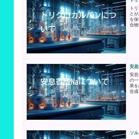
トリ
トリ
とが
を保
合物
安息
安息
の一
果を
合成
ソル