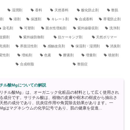
湿潤剤
香料
天然香料
酸化防止剤
整肌
剤
溶剤
保護剤
キレート剤
合成香料
帯電防止剤
染毛剤
可塑剤
親水性増粘剤
紫外線吸収剤
洗浄剤
皮膜剤
紫外線防御剤
抗ケーキング剤
天然ポリマー
充填剤
界面活性剤
感触改良剤
保湿剤・湿潤剤
消臭剤
変性剤
増粘剤
色素
酵素剤
増量剤
噴射剤
合成樹脂
整肌症
チル酸Mgについての解説
リチル酸Mg」は、オーガニック化粧品の材料として広く使用され
る成分です。サリチル酸は、植物の皮膚や樹木の樹皮から抽出さ
天然の成分であり、抗炎症作用や角質除去効果があります。一
Mgはマグネシウムの化学記号であり、肌の健康を促進...