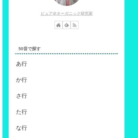
ピュア＠オーガニック研究家
50音で探す
あ行
か行
さ行
た行
な行