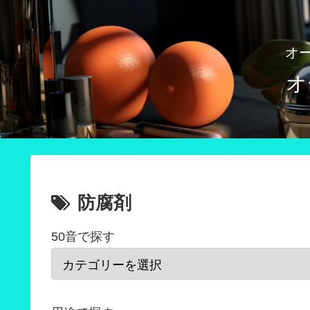
オ
オ
防腐剤
50音で探す