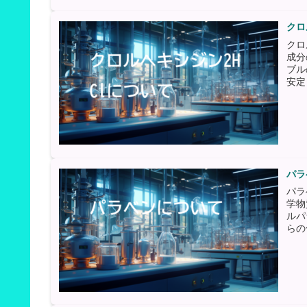
クロ
クロ
成分
ブル
安定
パラ
パラ
学物
ルパ
らの