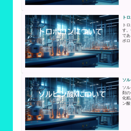
トロ
トロ
す。
であ
ポロ
ソル
ソル
剤の
化粧
ン酸