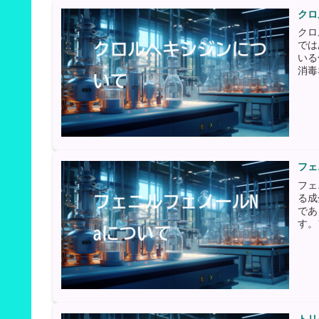
クロ
クロ
では
いる
消毒
フェ
フェ
る成
であ
す。