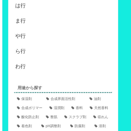
は行
ま行
や行
ら行
わ行
用途から探す
保湿剤
合成界面活性剤
油剤
合成ポリマー
湿潤剤
香料
天然香料
酸化防止剤
整肌
スクラブ剤
収れん
着色剤
pH調整剤
防腐剤
溶剤