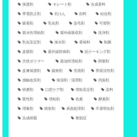
保護剤
キレート剤
合成香料
帯電防止剤
石けん
顔料
結合剤
吸着剤
乳化剤
染毛剤
可塑剤
親水性増粘剤
紫外線吸収剤
洗浄剤
乳化安定剤
保水剤
香味料
制菌
皮膜剤
紫外線防御剤
抗ケーキング剤
天然ポリマー
親油性増粘剤
閉塞剤
皮膚保護剤
緩衝剤
充填剤
界面活性剤
感触改良剤
保湿剤・湿潤剤
消臭剤
研磨剤
口腔ケア剤
増粘安定剤
染料
変性剤
増粘剤
色素
酵素剤
増量剤
噴射剤
表面処理剤
不透明化剤
合成樹脂
整肌症