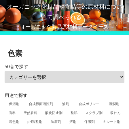
オーガニック化粧品や食品等の原材料につい
て調べられる
オーガニック製品原材料データベース
色素
50音で探す
用途で探す
保湿剤
合成界面活性剤
油剤
合成ポリマー
湿潤剤
香料
天然香料
酸化防止剤
整肌
スクラブ剤
収れん
着色剤
pH調整剤
防腐剤
溶剤
保護剤
キレート剤