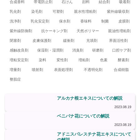
合成香料
帯電防止剤
石けん
顔料
結合剤
吸着剤
乳化剤
染毛剤
可塑剤
親水性増粘剤
紫外線吸収剤
洗浄剤
乳化安定剤
保水剤
香味料
制菌
皮膜剤
紫外線防御剤
抗ケーキング剤
天然ポリマー
親油性増粘剤
閉塞剤
皮膚保護剤
緩衝剤
充填剤
界面活性剤
感触改良剤
保湿剤・湿潤剤
消臭剤
研磨剤
口腔ケア剤
増粘安定剤
染料
変性剤
増粘剤
色素
酵素剤
増量剤
噴射剤
表面処理剤
不透明化剤
合成樹脂
整肌症
アルカナ根エキスについての解説
2023.08.19
ベニバナ花についての解説
2023.08.19
アドニスパレスチナ花エキスについて
の解説