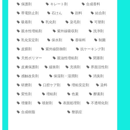
保護剤
キレート剤
合成香料
帯電防止剤
石けん
顔料
結合剤
吸着剤
乳化剤
染毛剤
可塑剤
親水性増粘剤
紫外線吸収剤
洗浄剤
乳化安定剤
保水剤
香味料
制菌
皮膜剤
紫外線防御剤
抗ケーキング剤
天然ポリマー
親油性増粘剤
閉塞剤
皮膚保護剤
緩衝剤
充填剤
界面活性剤
感触改良剤
保湿剤・湿潤剤
消臭剤
研磨剤
口腔ケア剤
増粘安定剤
染料
変性剤
増粘剤
色素
酵素剤
増量剤
噴射剤
表面処理剤
不透明化剤
合成樹脂
整肌症