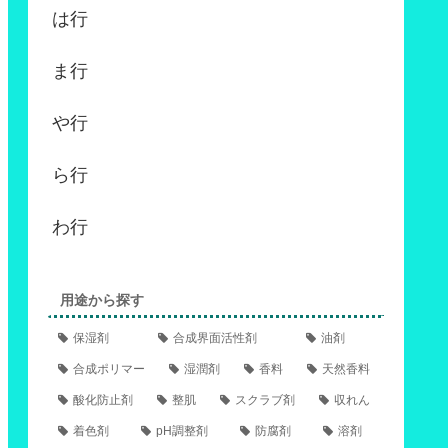
は行
ま行
や行
ら行
わ行
用途から探す
保湿剤
合成界面活性剤
油剤
合成ポリマー
湿潤剤
香料
天然香料
酸化防止剤
整肌
スクラブ剤
収れん
着色剤
pH調整剤
防腐剤
溶剤