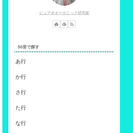
ピュア＠オーガニック研究家
50音で探す
あ行
か行
さ行
た行
な行