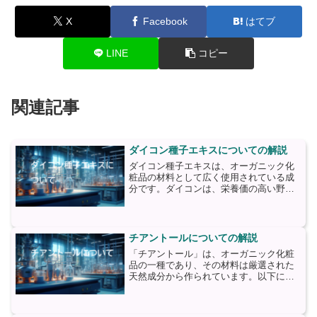
X
Facebook
はてブ
LINE
コピー
関連記事
ダイコン種子エキスについての解説
ダイコン種子エキスは、オーガニック化
粧品の材料として広く使用されている成
分です。ダイコンは、栄養価の高い野菜
であり、その種子には多くの栄養素が含
まれています。ダイコン種子エキスは、
これらの栄養素を抽出したものであり、
肌に様々な恩恵をもたらし...
チアントールについての解説
「チアントール」は、オーガニック化粧
品の一種であり、その材料は厳選された
天然成分から作られています。以下に、
主要な材料について詳しく説明します。
1. チアシードオイル：チアントールの主
成分であり、チアントールの効果の基盤