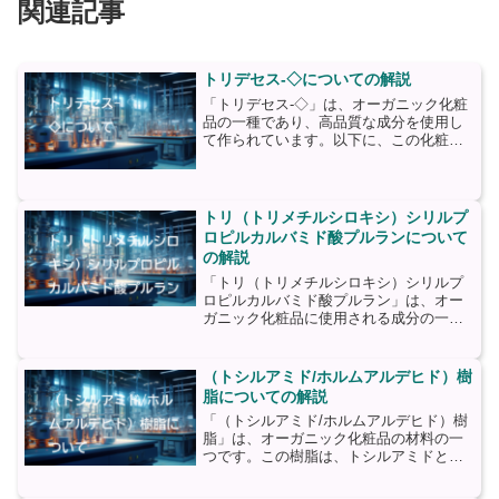
関連記事
トリデセス-◇についての解説
「トリデセス-◇」は、オーガニック化粧
品の一種であり、高品質な成分を使用し
て作られています。以下に、この化粧品
の主要な材料について詳しく説明しま
す。1. オーガニックオイル：トリデセス-
◇には、オーガニックオイルが豊富に含
まれています。これ...
トリ（トリメチルシロキシ）シリルプ
ロピルカルバミド酸プルランについて
の解説
「トリ（トリメチルシロキシ）シリルプ
ロピルカルバミド酸プルラン」は、オー
ガニック化粧品に使用される成分の一つ
です。この成分は、プルランと呼ばれる
天然由来のポリマーと、トリ（トリメチ
ルシロキシ）シリルプロピルカルバミド
（トシルアミド/ホルムアルデヒド）樹
酸というシリコン由来の化...
脂についての解説
「（トシルアミド/ホルムアルデヒド）樹
脂」は、オーガニック化粧品の材料の一
つです。この樹脂は、トシルアミドとホ
ルムアルデヒドの組み合わせで作られて
おり、化粧品の安定性や粘度を向上させ