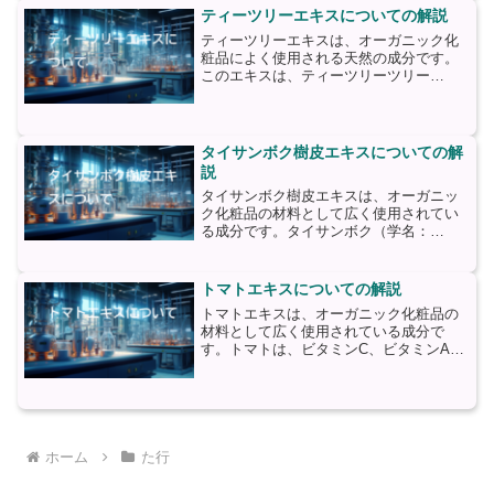
るために使用されます。トシルアミド
ティーツリーエキスについての解説
は、天然由来の成分であり...
ティーツリーエキスは、オーガニック化
粧品によく使用される天然の成分です。
このエキスは、ティーツリーツリー
（Melaleuca alternifolia）という植物の葉
から抽出されます。ティーツリーツリー
は、オーストラリア原産の常緑樹で、伝
統...
タイサンボク樹皮エキスについての解
説
タイサンボク樹皮エキスは、オーガニッ
ク化粧品の材料として広く使用されてい
る成分です。タイサンボク（学名：
Liriodendron tulipifera）は、主に北アメリ
カに自生する高木で、その樹皮から抽出
されるエキスが化粧品に利用されま
トマトエキスについての解説
す。...
トマトエキスは、オーガニック化粧品の
材料として広く使用されている成分で
す。トマトは、ビタミンC、ビタミンA、
ビタミンK、リコピン、ベータカロテンな
どの栄養素が豊富に含まれており、これ
らの成分が肌に様々な恩恵をもたらしま
す。まず、トマトエキス...
ホーム
た行