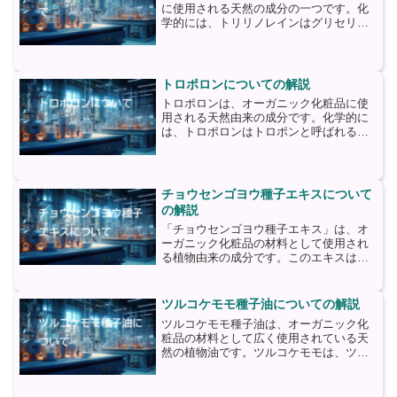
に使用される天然の成分の一つです。化
学的には、トリリノレインはグリセリン
とリノール酸のエステルであり、植物油
から抽出されます。主にヒマワリ油や大
豆油から得られることが多いです。トリ
リノレインは、肌に対して...
トロポロンについての解説
トロポロンは、オーガニック化粧品に使
用される天然由来の成分です。化学的に
は、トロポロンはトロポンと呼ばれる有
機化合物の一種であり、天然の植物や果
物に存在するフェノール類の一部です。
トロポロンは、その抗菌・抗酸化作用に
より、化粧品においてさま...
チョウセンゴヨウ種子エキスについて
の解説
「チョウセンゴヨウ種子エキス」は、オ
ーガニック化粧品の材料として使用され
る植物由来の成分です。このエキスは、
チョウセンゴヨウ（学名：Lycium
chinense）という植物の種子から抽出さ
れます。チョウセンゴヨウは、アジアを
ツルコケモモ種子油についての解説
中心に広く分布...
ツルコケモモ種子油は、オーガニック化
粧品の材料として広く使用されている天
然の植物油です。ツルコケモモは、ツル
コケモモの実から抽出される種子から得
られます。この種子油は、豊富な栄養素
と抗酸化物質を含んでおり、肌の健康と