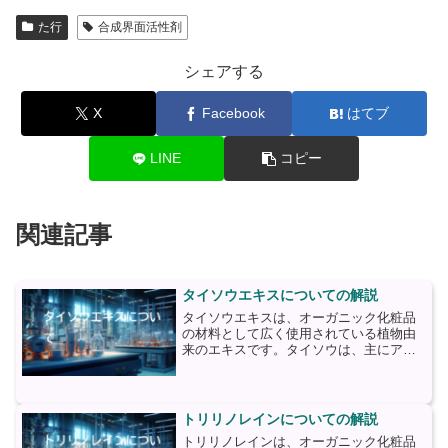
た行
合成界面活性剤
シェアする
X
Facebook
はてブ
LINE
コピー
関連記事
タイソウエキスについての解説
タイソウエキスは、オーガニック化粧品
の材料として広く使用されている植物由
来のエキスです。タイソウは、主にアジ
アで見られる植物であり、その葉や茎か
ら抽出されます。タイソウエキスは、多
くの栄養素と有効成分を含んでいます。
まず、ビタミンCやビタミ...
トリリノレインについての解説
トリリノレインは、オーガニック化粧品