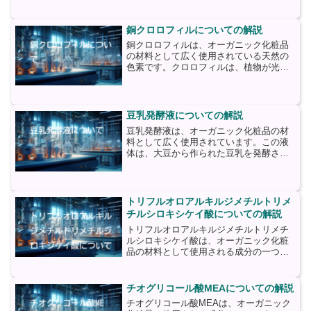
ロースという植物の花から抽出される天
然の成分です。チューベロース花ロウ
は、保湿効果が高く、肌をし...
銅クロロフィルについての解説
銅クロロフィルは、オーガニック化粧品
の材料として広く使用されている天然の
色素です。クロロフィルは、植物が光合
成を行う際に光を吸収するための色素で
あり、緑色をしています。銅クロロフィ
ルは、クロロフィルの構造に銅イオンが
結合した形態であり、より...
豆乳発酵液についての解説
豆乳発酵液は、オーガニック化粧品の材
料として広く使用されています。この液
体は、大豆から作られた豆乳を発酵させ
ることで得られます。豆乳は、大豆の栄
養素を豊富に含んでおり、ビタミン、ミ
ネラル、タンパク質、脂質などが含まれ
ています。これらの栄養素...
トリフルオロアルキルジメチルトリメ
チルシロキシケイ酸についての解説
トリフルオロアルキルジメチルトリメチ
ルシロキシケイ酸は、オーガニック化粧
品の材料として使用される成分の一つで
す。この成分は、シリコーンの一種であ
り、化粧品に滑らかなテクスチャーや保
湿効果を与えるために使用されます。ト
チオグリコール酸MEAについての解説
リフルオロアルキルジメチ...
チオグリコール酸MEAは、オーガニック