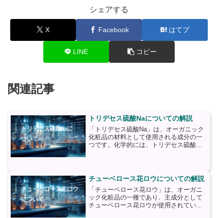
シェアする
X
Facebook
はてブ
LINE
コピー
関連記事
トリデセス硫酸Naについての解説
「トリデセス硫酸Na」は、オーガニック
化粧品の材料として使用される成分の一
つです。化学的には、トリデセス硫酸ナ
トリウムとも呼ばれ、化粧品や洗浄剤な
どの製品に広く使用されています。トリ
デセス硫酸Naは、アルキル硫酸ナトリウ
ムの一種であり、主に...
チューベロース花ロウについての解説
「チューベロース花ロウ」は、オーガニ
ック化粧品の一種であり、主成分として
チューベロース花ロウが使用されていま
す。チューベロース花ロウは、チューベ