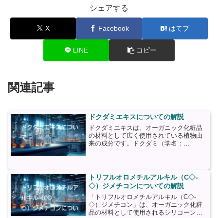
シェアする
X
Facebook
はてブ
LINE
コピー
関連記事
ドクダミエキスについての解説
ドクダミエキスは、オーガニック化粧品
の材料として広く使用されている植物由
来の成分です。ドクダミ（学名：
Houttuynia cordata）は、主にアジアで見
られる多年生の草本植物であり、伝統的
に薬草としても使用されてきました。ド
クダミエキ...
トリフルオロメチルアルキル（C◇-
◇）ジメチコンについての解説
「トリフルオロメチルアルキル（C◇-
◇）ジメチコン」は、オーガニック化粧
品の材料として使用されるシリコーン系