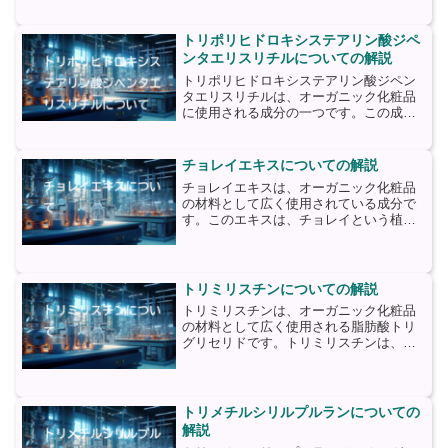
ポリマーの一種です。シリコーンは、化
学的に安定しており、耐熱性や耐久性に
優れています。また、肌になじみやす
トリポリヒドロキシステアリン酸ジペ
く、滑らかなテクスチャーを...
ンタエリスリチルについての解説
トリポリヒドロキシステアリン酸ジペン
タエリスリチルは、オーガニック化粧品
に使用される成分の一つです。この成分
は、植物由来の脂肪酸であるステアリン
酸と、植物由来のアルコールであるペン
タエリスリチルを結合させたものです。
チョレイエキスについての解説
トリポリヒドロキシステア...
チョレイエキスは、オーガニック化粧品
の材料として広く使用されている成分で
す。このエキスは、チョレイという植物
から抽出されます。チョレイは、主にア
ジア地域で見られる多年草であり、伝統
的に薬草として使用されてきました。チ
ョレイエキスは、その豊富...
トリミリスチンについての解説
トリミリスチンは、オーガニック化粧品
の材料として広く使用される脂肪酸トリ
グリセリドです。トリミリスチンは、パ
ーム油やココナッツ油から抽出されるこ
とが一般的です。トリミリスチンは、化
粧品において様々な役割を果たします。
まず、トリミリスチンはエ...
トリメチルシリルプルランについての
解説