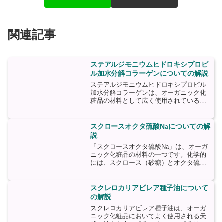
関連記事
ステアルジモニウムヒドロキシプロピ
ル加水分解コラーゲンについての解説
ステアルジモニウムヒドロキシプロピル
加水分解コラーゲンは、オーガニック化
粧品の材料として広く使用されている成
分です。この成分は、コラーゲンから抽
出されたタンパク質であり、肌の保湿や
弾力性を高める効果があります。ステア
スクロースオクタ硫酸Naについての解
ルジモニウムヒドロキシプ...
説
「スクロースオクタ硫酸Na」は、オーガ
ニック化粧品の材料の一つです。化学的
には、スクロース（砂糖）とオクタ硫酸
ナトリウムの結合体であり、主に界面活
性剤として使用されます。スクロースは
天然の糖分であり、植物由来の原料で
スクレロカリアビレア種子油について
す。オクタ硫酸ナトリウム...
の解説
スクレロカリアビレア種子油は、オーガ
ニック化粧品においてよく使用される天