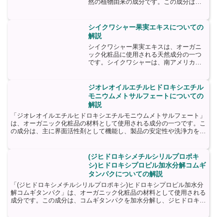
然の植物由来の成分です。この成分は、
スクレロカリアビレアという植物の種子
から抽出されます。スクレロカリアビレ
アは、主に南アメリカやアフリカなどの
シイクワシャー果実エキスについての
熱帯地域に自生している樹...
解説
シイクワシャー果実エキスは、オーガニ
ック化粧品に使用される天然成分の一つ
です。シイクワシャーは、南アメリカの
アマゾン熱帯雨林に自生する果実で、そ
の栄養価と美容効果から注目されていま
す。シイクワシャー果実エキスは、果実
ジオレオイルエチルヒドロキシエチル
の皮や種から抽出されます...
モニウムメトサルフェートについての
解説
「ジオレオイルエチルヒドロキシエチルモニウムメトサルフェート」
は、オーガニック化粧品の材料として使用される成分の一つです。こ
の成分は、主に界面活性剤として機能し、製品の安定性や洗浄力を向
上させる役割を果たします。ジオレオイルエチルヒドロキシ...
(ジヒドロキシメチルシリルプロポキ
シ)ヒドロキシプロピル加水分解コムギ
タンパクについての解説
「(ジヒドロキシメチルシリルプロポキシ)ヒドロキシプロピル加水分
解コムギタンパク」は、オーガニック化粧品の材料として使用される
成分です。この成分は、コムギタンパクを加水分解し、ジヒドロキシ
メチルシリルプロポキシとヒドロキシプロピル基を結合さ...