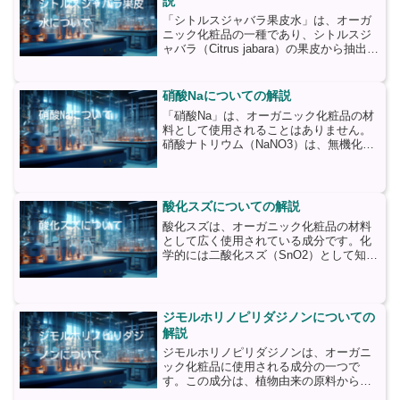
説
「シトルスジャバラ果皮水」は、オーガ
ニック化粧品の一種であり、シトルスジ
ャバラ（Citrus jabara）の果皮から抽出さ
れる天然成分です。シトルスジャバラ
は、日本を含むアジア地域に自生する柑
橘類の一種であり、その果皮には豊富な
硝酸Naについての解説
栄養素と有...
「硝酸Na」は、オーガニック化粧品の材
料として使用されることはありません。
硝酸ナトリウム（NaNO3）は、無機化合
物であり、化粧品には一般的に使用され
ません。オーガニック化粧品は、天然由
来の成分を使用し、合成化学物質や人工
的な添加物を避ける...
酸化スズについての解説
酸化スズは、オーガニック化粧品の材料
として広く使用されている成分です。化
学的には二酸化スズ（SnO2）として知ら
れており、白色の粉末状であり、非常に
安定した性質を持っています。酸化スズ
は、その優れた特性により、さまざまな
化粧品製品に使用され...
ジモルホリノピリダジノンについての
解説
ジモルホリノピリダジノンは、オーガニ
ック化粧品に使用される成分の一つで
す。この成分は、植物由来の原料から抽
出されることが一般的です。ジモルホリ