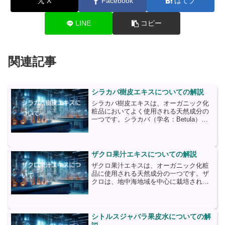
X
Facebook
はてブ
LINE
コピー
関連記事
シラカバ樹皮エキスについての解説
シラカバ樹皮エキスは、オーガニック化
粧品においてよく使用される天然成分の
一つです。シラカバ（学名：Betula）
は、主に北半球の温帯地域に自生する落
葉樹であり、その樹皮は古くから薬用と
して利用されてきました。シラカバ樹皮
エキスは、シラカバの...
ザクロ果汁エキスについての解説
ザクロ果汁エキスは、オーガニック化粧
品に使用される天然成分の一つです。ザ
クロは、地中海地域を中心に栽培されて
いる果物であり、その果汁は古くから健
康や美容に良いとされてきました。ザク
ロ果汁エキスは、ザクロの果実から抽出
される液体です。抽出方法...
シトルスジャバラ果皮水についての解