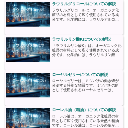
は、ココナッツオイルやパームオイルか
ラウリルグリコールについての解説
ら抽出される脂肪酸です...
ラウリルグリコールは、オーガニック化
粧品の材料として広く使用されている成
分です。化学的には、ラウリルアルコー
ルとエチレングリコールが結合した化合
物であり、界面活性剤としての特性を持
っています。ラウリルグリコールは、多
くの化粧品製品で使用され...
ラウリルリン酸Kについての解説
「ラウリルリン酸K」は、オーガニック化
粧品の材料として広く使用されている成
分です。化学的には、ラウリルリン酸の
カリウム塩であり、界面活性剤としての
特性を持っています。ラウリルリン酸K
は、天然の植物油から抽出されることが
一般的です。植物油は、...
ローヤルゼリーについての解説
ローヤルゼリーは、ミツバチの働き蜂が
分泌する特別な物質です。ミツバチの餌
として使用されるローヤルゼリーは、ミ
ツバチの女王蜂の成長と発育を促進する
ために重要な役割を果たしています。こ
の特別な物質は、豊富な栄養素と生物活
性成分を含んでおり、その...
ローレル油（精油）についての解説
ローレル油は、オーガニック化粧品の材
料として広く使用されている天然の精油
です。ローレル油は、ローレルの葉から