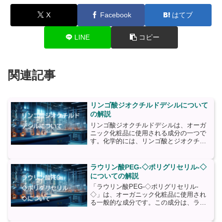
X
Facebook
はてブ
LINE
コピー
関連記事
リンゴ酸ジオクチルドデシルについて
の解説
リンゴ酸ジオクチルドデシルは、オーガ
ニック化粧品に使用される成分の一つで
す。化学的には、リンゴ酸とジオクチル
ドデシルアルコールが結合したエステル
化合物です。この成分は、天然のリンゴ
から抽出されることが一般的です。リン
ラウリン酸PEG-◇ポリグリセリル-◇
ゴ酸ジオクチルドデシルは...
についての解説
「ラウリン酸PEG-◇ポリグリセリル-
◇」は、オーガニック化粧品に使用され
る一般的な成分です。この成分は、ラウ
リン酸とポリグリセリルという2つの化合
物から構成されています。ラウリン酸