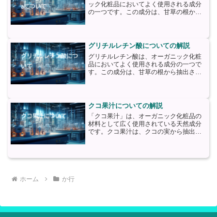
ック化粧品においてよく使用される成分
の一つです。この成分は、甘草の根から
抽出される天然の成分であり、抗炎症作
用や抗酸化作用を持っています。グリチ
ルリチン酸2Naは、肌のトラブルや炎症
を鎮める効果がありま...
グリチルレチン酸についての解説
グリチルレチン酸は、オーガニック化粧
品においてよく使用される成分の一つで
す。この成分は、甘草の根から抽出され
る天然の成分であり、抗炎症作用や保湿
効果があります。グリチルレチン酸は、
肌のトラブルや炎症を鎮める効果があり
ます。炎症は、肌の赤みや...
クコ果汁についての解説
「クコ果汁」は、オーガニック化粧品の
材料として広く使用されている天然成分
です。クコ果汁は、クコの実から抽出さ
れる液体であり、その豊富な栄養素と保
湿効果により、肌の健康と美しさをサポ
ートします。まず、クコ果汁には豊富な
ビタミンCが含まれていま...
ホーム
か行