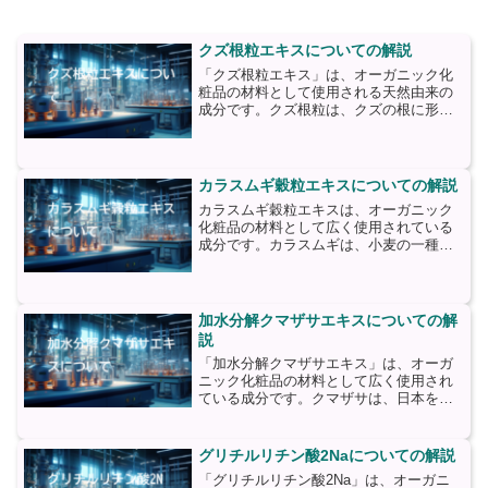
クズ根粒エキスについての解説
「クズ根粒エキス」は、オーガニック化
粧品の材料として使用される天然由来の
成分です。クズ根粒は、クズの根に形成
される小さな結節状の構造物であり、根
の窒素固定を助ける役割を果たしていま
す。この根粒から抽出されたエキスは、
肌の健康と美しさをサポー...
カラスムギ穀粒エキスについての解説
カラスムギ穀粒エキスは、オーガニック
化粧品の材料として広く使用されている
成分です。カラスムギは、小麦の一種で
あり、古代から栽培されてきた歴史があ
ります。この穀物は、ビタミン、ミネラ
ル、抗酸化物質など、多くの栄養素を含
んでいます。カラスムギ穀...
加水分解クマザサエキスについての解
説
「加水分解クマザサエキス」は、オーガ
ニック化粧品の材料として広く使用され
ている成分です。クマザサは、日本を含
むアジア地域で自生する竹の一種であ
り、その葉から抽出されたエキスが化粧
品に利用されます。加水分解クマザサエ
グリチルリチン酸2Naについての解説
キスは、クマザサの葉を水や...
「グリチルリチン酸2Na」は、オーガニ