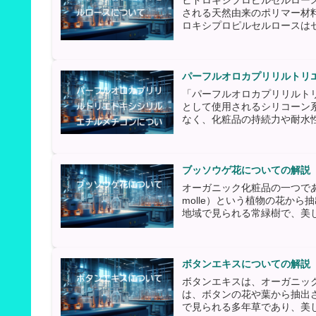
ヒドロキシプロピルセルロース（Hy
される天然由来のポリマー材
ロキシプロピルセルロースはセ
パーフルオロカプリリルトリ
「パーフルオロカプリリルト
として使用されるシリコーン
なく、化粧品の持続力や耐水性
ブッソウゲ花についての解説
オーガニック化粧品の一つである
molle）という植物の花か
地域で見られる常緑樹で、美し
ボタンエキスについての解説
ボタンエキスは、オーガニッ
は、ボタンの花や葉から抽出
で見られる多年草であり、美し