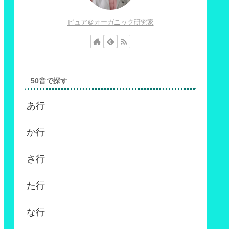
ピュア＠オーガニック研究家
50音で探す
あ行
か行
さ行
た行
な行