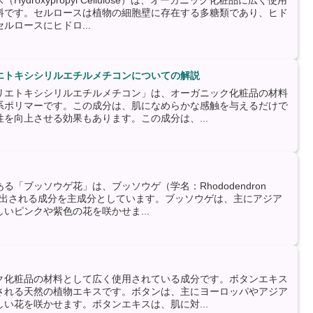
droxypropyl Cellulose）は、オーガニック化粧品に広く使用
料です。セルロースは植物の細胞壁に存在する多糖類であり、ヒド
ルロースにヒドロ...
エトキシシリルエチルメチコンについての解説
リエトキシシリルエチルメチコン」は、オーガニック化粧品の材料
系ポリマーです。この成分は、肌になめらかな感触を与えるだけで
を向上させる効果もあります。この成分は、...
「ブッソウゲ花」は、ブッソウゲ（学名：Rhododendron
ら抽出される成分を主成分としています。ブッソウゲは、主にアジア
いピンクや紫色の花を咲かせま...
ク化粧品の材料として広く使用されている成分です。ボタンエキス
される天然の植物エキスです。ボタンは、主にヨーロッパやアジア
い花を咲かせます。ボタンエキスは、肌に対...