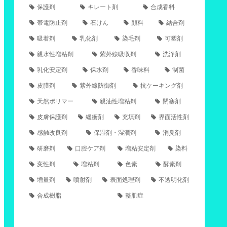
保護剤
キレート剤
合成香料
帯電防止剤
石けん
顔料
結合剤
吸着剤
乳化剤
染毛剤
可塑剤
親水性増粘剤
紫外線吸収剤
洗浄剤
乳化安定剤
保水剤
香味料
制菌
皮膜剤
紫外線防御剤
抗ケーキング剤
天然ポリマー
親油性増粘剤
閉塞剤
皮膚保護剤
緩衝剤
充填剤
界面活性剤
感触改良剤
保湿剤・湿潤剤
消臭剤
研磨剤
口腔ケア剤
増粘安定剤
染料
変性剤
増粘剤
色素
酵素剤
増量剤
噴射剤
表面処理剤
不透明化剤
合成樹脂
整肌症