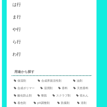
は行
ま行
や行
ら行
わ行
用途から探す
保湿剤
合成界面活性剤
油剤
合成ポリマー
湿潤剤
香料
天然香料
酸化防止剤
整肌
スクラブ剤
収れん
着色剤
pH調整剤
防腐剤
溶剤