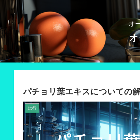
オ
オ
パチョリ葉エキスについての
は行