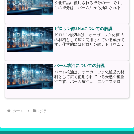
ク化粧品に使用される成分の一つです。
この成分は、パーム油から抽出されるパ
ームアン油から作られます。パームアン
油は、パームの実から得られる天然の油
であり、持続可能な農業プラクティスに
基づいて栽培されます。...
ピロリン酸2Naについての解説
ピロリン酸2Naは、オーガニック化粧品
の材料として広く使用されている成分で
す。化学的にはピロリン酸ナトリウムの
二水和物であり、化粧品においては保湿
剤やpH調整剤としての役割を果たしま
す。まず、ピロリン酸2Naの主な特徴は
その保湿効果です。皮...
パーム核油についての解説
パーム核油は、オーガニック化粧品の材
料として広く使用されている天然の植物
油です。パーム核油は、エルゴステロー
ル、トコフェロール、カロテノイドなど
の豊富な栄養素を含んでおり、肌に潤い
を与える効果があります。パーム核油
は、パームの果実の核から抽...
ホーム
は行