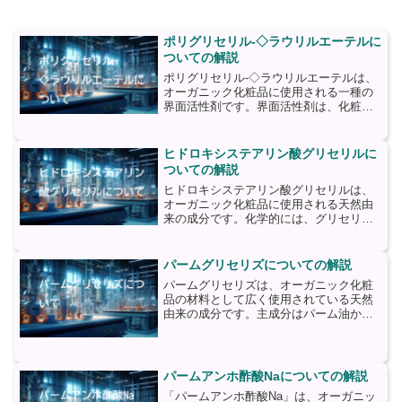
ポリグリセリル-◇ラウリルエーテルに
ついての解説
ポリグリセリル-◇ラウリルエーテルは、
オーガニック化粧品に使用される一種の
界面活性剤です。界面活性剤は、化粧品
や洗浄剤などの製品で表面張力を下げ、
水と油を混ぜる役割を果たします。ポリ
グリセリル-◇ラウリルエーテルは、ポリ
ヒドロキシステアリン酸グリセリルに
グリセリルとラウリル...
ついての解説
ヒドロキシステアリン酸グリセリルは、
オーガニック化粧品に使用される天然由
来の成分です。化学的には、グリセリン
とヒドロキシステアリン酸が結合したエ
ステル化合物です。ヒドロキシステアリ
ン酸は、植物油や動物脂肪から抽出され
パームグリセリズについての解説
る脂肪酸の一種であり、グ...
パームグリセリズは、オーガニック化粧
品の材料として広く使用されている天然
由来の成分です。主成分はパーム油から
抽出されるグリセリンエステルであり、
エモリエント（保湿剤）としての優れた
性質を持っています。パームグリセリズ
は、肌に潤いを与えること...
パームアンホ酢酸Naについての解説
「パームアンホ酢酸Na」は、オーガニッ