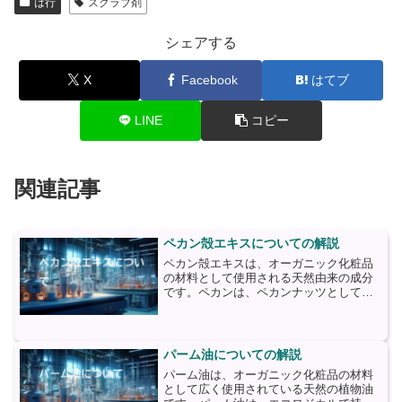
は行
スクラブ剤
シェアする
X
Facebook
はてブ
LINE
コピー
関連記事
ペカン殻エキスについての解説
ペカン殻エキスは、オーガニック化粧品
の材料として使用される天然由来の成分
です。ペカンは、ペカンナッツとして知
られる木の実を含むペカンノキから抽出
されます。このエキスは、ペカン殻の中
に含まれる栄養素や抗酸化物質を豊富に
含んでいます。ペカン殻エ...
パーム油についての解説
パーム油は、オーガニック化粧品の材料
として広く使用されている天然の植物油