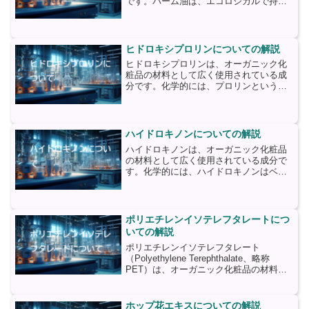
です。パーム油は、エコロジカルで持続
可能な栽培方法で生産されることが特徴
です。パーム油は、エネルギーと栄養素
を豊富に含んでおり、肌や髪に多くの利
点をもたらします。まず、...
ヒドロキシプロリンについての解説
ヒドロキシプロリンは、オーガニック化
粧品の材料として広く使用されている成
分です。化学的には、プロリンというア
ミノ酸の誘導体であり、主にコラーゲン
の構成要素として知られています。ヒド
ロキシプロリンは、コラーゲンの合成と
安定化に重要な役割を果た...
ハイドロキノンについての解説
ハイドロキノンは、オーガニック化粧品
の材料として広く使用されている成分で
す。化学的には、ハイドロキノンはベン
ゼン環に2つのヒドロキシ基が結合した有
機化合物であり、化学式はC6H6O2で
す。ハイドロキノンは、その強力な漂白
作用で知られています...
ポリエチレンイソテレフタレートにつ
いての解説
ポリエチレンイソテレフタレート
（Polyethylene Terephthalate、略称
PET）は、オーガニック化粧品の材料と
して広く使用されているポリエステル樹
脂です。PETは、イソテレフタル酸とエ
チレングリコールを反応させて合成され
ホップ花エキスについての解説