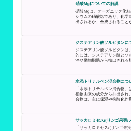
硝酸Mgについての解説
硝酸Mgは、オーガニック化
シウムの硝酸塩であり、化学式
出されるか、合成されることが
ジステアリン酸ソルビタンに
ジステアリン酸ソルビタンは
的には、ジステアリン酸とソ
油や動物脂肪から抽出される脂
水添トリテルペン混合物につ
「水添トリテルペン混合物」
植物由来の成分から抽出され
合物は、主に保湿や抗酸化作用
サッカロミセス/(リンゴ果実
「サッカロミセス/(リンゴ果