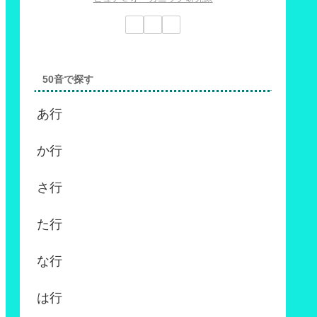
50音で探す
あ行
か行
さ行
た行
な行
は行