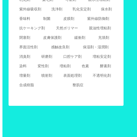
紫外線吸収剤
洗浄剤
乳化安定剤
保水剤
香味料
制菌
皮膜剤
紫外線防御剤
抗ケーキング剤
天然ポリマー
親油性増粘剤
閉塞剤
皮膚保護剤
緩衝剤
充填剤
界面活性剤
感触改良剤
保湿剤・湿潤剤
消臭剤
研磨剤
口腔ケア剤
増粘安定剤
染料
変性剤
増粘剤
色素
酵素剤
増量剤
噴射剤
表面処理剤
不透明化剤
合成樹脂
整肌症