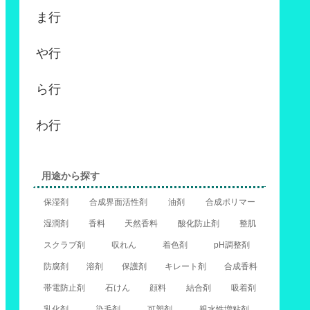
ま行
や行
ら行
わ行
用途から探す
保湿剤
合成界面活性剤
油剤
合成ポリマー
湿潤剤
香料
天然香料
酸化防止剤
整肌
スクラブ剤
収れん
着色剤
pH調整剤
防腐剤
溶剤
保護剤
キレート剤
合成香料
帯電防止剤
石けん
顔料
結合剤
吸着剤
乳化剤
染毛剤
可塑剤
親水性増粘剤