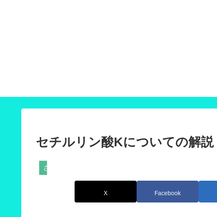
オ
オ
セチルリン酸Kについての解説
さ行
X
Facebook