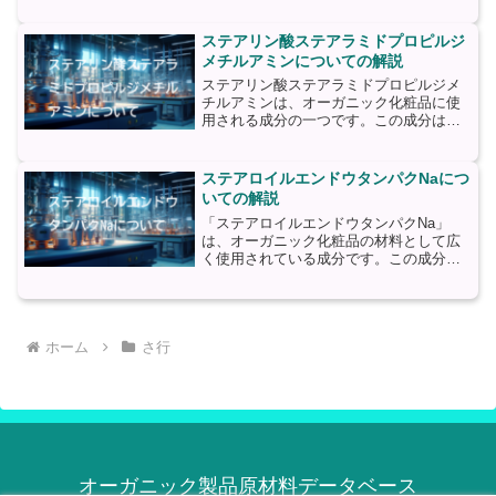
品において主に乳化剤や増粘剤として使
用されます。乳化剤...
ステアリン酸ステアラミドプロピルジ
メチルアミンについての解説
ステアリン酸ステアラミドプロピルジメ
チルアミンは、オーガニック化粧品に使
用される成分の一つです。この成分は、
ステアリン酸とステアラミドプロピルジ
メチルアミンの結合からなります。ステ
アリン酸は、植物性の脂肪酸であり、主
ステアロイルエンドウタンパクNaにつ
にパーム油やヤシ油から抽...
いての解説
「ステアロイルエンドウタンパクNa」
は、オーガニック化粧品の材料として広
く使用されている成分です。この成分
は、エンドウ豆から抽出されるタンパク
質であり、ステアロイル化されているた
め、ステアロイルエンドウタンパクNaと
呼ばれています。ステアロ...
ホーム
さ行
オーガニック製品原材料データベース