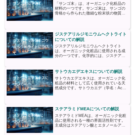
「サンゴ末」は、オーガニック化粧品の
材料の一つです。サンゴ末は、サンゴの
骨格から作られた微細な粉末状の物質で
あり、主に海洋生物のサンゴの骨格から
抽出されます。サンゴ末は、豊富なミネ
ラルや微量元素を含んでおり、特にカル
シウムやマグネシウム、亜...
ジステアリルジモニウムヘクトライト
についての解説
ジステアリルジモニウムヘクトライト
は、オーガニック化粧品に使用される成
分の一つです。化学的には、ジステアリ
ルジモニウムヘクトライトはジモニウム
塩の一種であり、主に界面活性剤として
機能します。ジステアリルジモニウムヘ
サトウカエデエキスについての解説
クトライトは、植物由来のス...
サトウカエデエキスは、オーガニック化
粧品の材料として広く使用されている天
然成分です。サトウカエデ（学名：Acer
saccharum）は、主に北アメリカや東ア
ジアに自生している落葉樹であり、その
樹液から抽出されたエキスが化粧品に利
用されます...
ステアラミドMEAについての解説
ステアラミドMEAは、オーガニック化粧
品に使用される一種の界面活性剤です。
主成分はステアリン酸とエタノールアミ
ンであり、MEAはモノエタノールアミン
の略称です。ステアラミドMEAは、化粧