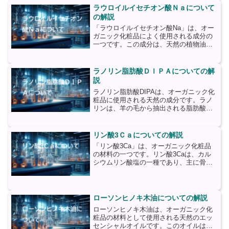
ラウレス-◇カルボン...
ラウロイルイセチオン酸Ｎａについて
の解説
「ラウロイルイセチオン酸Na」は、オー
ガニック化粧品によく使用される成分の
一つです。この成分は、天然の植物油か
ら抽出されるラウロイルイセチオン酸と
ナトリウムを結合させたものです。ラウ
ロイルイセチオン酸Naは、洗浄剤や界面
ラノリン脂肪酸ＤＩＰＡについての解
活性剤として広く使用...
説
ラノリン脂肪酸DIPAは、オーガニック化
粧品に使用される天然の成分です。ラノ
リンは、羊の毛から抽出される脂肪酸で
あり、保湿効果があります。DIPAはジイ
ソプロパノールアミンという成分で、乳
化剤として機能します。ラノリン脂肪酸
リン酸3Ｃａについての解説
DIPAは、肌に...
「リン酸3Ca」は、オーガニック化粧品
の材料の一つです。リン酸3Caは、カル
シウムリン酸塩の一種であり、主に骨や
歯の形成に重要な役割を果たすカルシウ
ムの供給源として知られています。リン
酸3Caは、天然の鉱石から抽出される
か、合成されることが...
ローソンヒノキ木油についての解説
ローソンヒノキ木油は、オーガニック化
粧品の材料として使用される天然のエッ
センシャルオイルです。このオイルは、