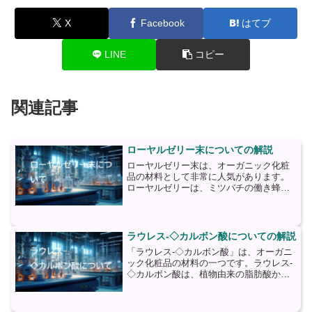
X
Facebook
はてブ
LINE
コピー
関連記事
ローヤルゼリー末についての解説
ローヤルゼリー末は、オーガニック化粧
品の材料として非常に人気があります。
ローヤルゼリーは、ミツバチの働き蜂が
生み出す特別な物質であり、主に王室の
幼虫の栄養源として使用されます。ロー
ヤルゼリー末は、この貴重な物質を粉末
状にしたものです。ローヤ...
ラウレス-◇カルボン酸についての解説
「ラウレス-◇カルボン酸」は、オーガニ
ック化粧品の材料の一つです。ラウレス-
◇カルボン酸は、植物由来の脂肪酸から
作られる天然の界面活性剤です。この成
分は、洗浄力や乳化力があり、化粧品に
おいてさまざまな目的で使用されます。