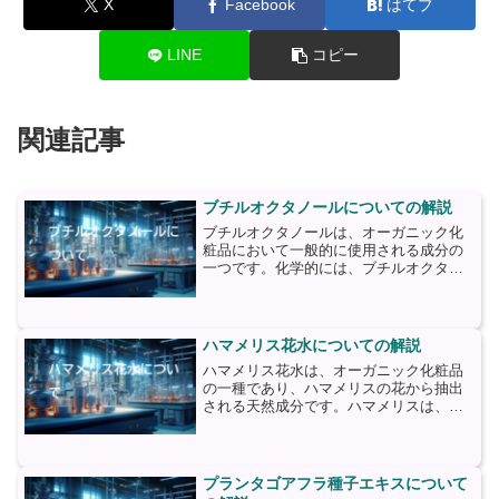
X
Facebook
はてブ
LINE
コピー
関連記事
ブチルオクタノールについての解説
ブチルオクタノールは、オーガニック化
粧品において一般的に使用される成分の
一つです。化学的には、ブチルオクタノ
ールはアルコールの一種であり、分子式
はC8H18Oです。この成分は、天然の植
物や動物由来の原料から抽出されること
もありますが、一般的...
ハマメリス花水についての解説
ハマメリス花水は、オーガニック化粧品
の一種であり、ハマメリスの花から抽出
される天然成分です。ハマメリスは、北
アメリカ原産の植物で、古くから薬草と
して使用されてきました。その花から抽
出される花水は、肌に様々な効果をもた
らすことで知られています...
プランタゴアフラ種子エキスについて