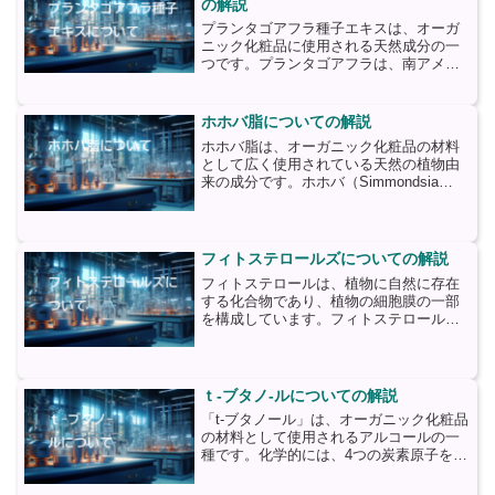
の解説
プランタゴアフラ種子エキスは、オーガ
ニック化粧品に使用される天然成分の一
つです。プランタゴアフラは、南アメリ
カ原産の植物で、その種子から抽出され
るエキスは、肌の健康と美しさを促進す
るために広く利用されています。プラン
ホホバ脂についての解説
タゴアフラ種子エキスは、...
ホホバ脂は、オーガニック化粧品の材料
として広く使用されている天然の植物由
来の成分です。ホホバ（Simmondsia
chinensis）という植物の種子から抽出さ
れます。ホホバは、北アメリカの砂漠地
帯に自生しており、乾燥した環境に適応
してい...
フィトステロールズについての解説
フィトステロールは、植物に自然に存在
する化合物であり、植物の細胞膜の一部
を構成しています。フィトステロール
は、植物の成長や発育に重要な役割を果
たしており、また、人間の健康にも多く
の利点があるとされています。フィトス
テロールは、主に植物の種子...
ｔ-ブタノ-ルについての解説
「t-ブタノール」は、オーガニック化粧品
の材料として使用されるアルコールの一
種です。化学的には、4つの炭素原子を持
つ直鎖アルコールであり、化学式は
C4H10Oです。t-ブタノールは、天然に存