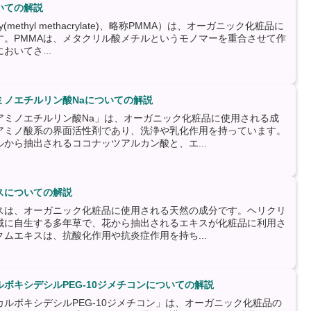
いての解説
ethyl methacrylate)、略称PMMA）は、オーガニック化粧品に
す。PMMAは、メタクリル酸メチルというモノマーを重合させて作
おいてさ...
ミノエチルリン酸Naについての解説
アミノエチルリン酸Na」は、オーガニック化粧品に使用される成
アミノ酸系の界面活性剤であり、洗浄や乳化作用を持っています。
から抽出されるココナッツアルカン酸と、エ...
スについての解説
スは、オーガニック化粧品に使用される天然の成分です。ヘリクリ
域に自生する多年草で、花から抽出されるエキスが化粧品に利用さ
ムエキスは、抗酸化作用や抗炎症作用を持ち...
ボキシデシルPEG-10ジメチコンについての解説
ルボキシデシルPEG-10ジメチコン」は、オーガニック化粧品の