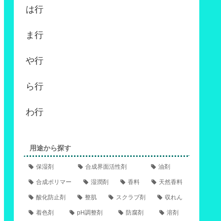
は行
ま行
や行
ら行
わ行
用途から探す
保湿剤
合成界面活性剤
油剤
合成ポリマー
湿潤剤
香料
天然香料
酸化防止剤
整肌
スクラブ剤
収れん
着色剤
pH調整剤
防腐剤
溶剤