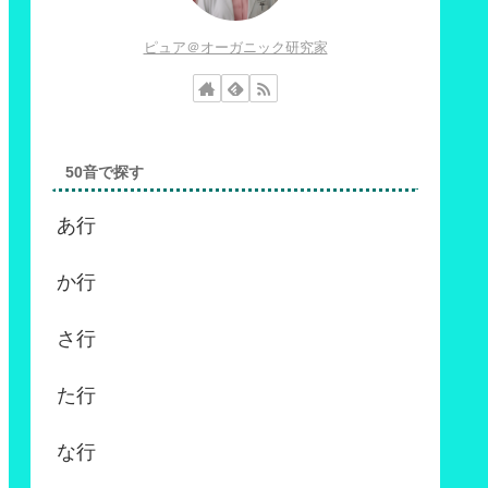
ピュア＠オーガニック研究家
50音で探す
あ行
か行
さ行
た行
な行