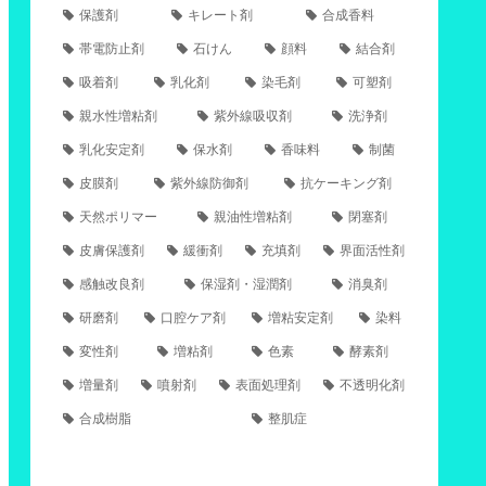
保護剤
キレート剤
合成香料
帯電防止剤
石けん
顔料
結合剤
吸着剤
乳化剤
染毛剤
可塑剤
親水性増粘剤
紫外線吸収剤
洗浄剤
乳化安定剤
保水剤
香味料
制菌
皮膜剤
紫外線防御剤
抗ケーキング剤
天然ポリマー
親油性増粘剤
閉塞剤
皮膚保護剤
緩衝剤
充填剤
界面活性剤
感触改良剤
保湿剤・湿潤剤
消臭剤
研磨剤
口腔ケア剤
増粘安定剤
染料
変性剤
増粘剤
色素
酵素剤
増量剤
噴射剤
表面処理剤
不透明化剤
合成樹脂
整肌症