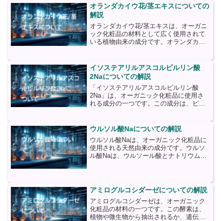
ピン酸）のエステル化反応によって生成
オランダカイウ花/茎エキスについての
されます。オクタン酸...
解説
オランダカイウ花/茎エキスは、オーガニ
ック化粧品の材料として広く使用されて
いる植物由来の成分です。オランダカイ
ウは、北アメリカやヨーロッパなどで見
られる多年草で、美しい花を咲かせま
す。その花や茎から抽出されたエキス
イソステアリルアスコルビルリン酸
は、肌に様々な恩恵をもたら...
2Naについての解説
「イソステアリルアスコルビルリン酸
2Na」は、オーガニック化粧品に使用さ
れる成分の一つです。この成分は、ビタ
ミンC誘導体であり、ビタミンCの安定性
を高めるために開発されました。イソス
テアリルアスコルビルリン酸2Naは、ビ
ウルソル酸Naについての解説
タミンCの一種である...
ウルソル酸Naは、オーガニック化粧品に
使用される天然由来の成分です。ウルソ
ル酸Naは、ウルソール酸とナトリウムの
塩であり、植物の葉や果実に含まれるト
リテルペン酸の一種です。ウルソル酸Na
は、抗酸化作用や抗炎症作用を持ち、肌
の健康を促進する効...
アミログルコシダーゼについての解説
アミログルコシダーゼは、オーガニック
化粧品の材料の一つです。この酵素は、
植物や微生物から抽出されるか、遺伝子