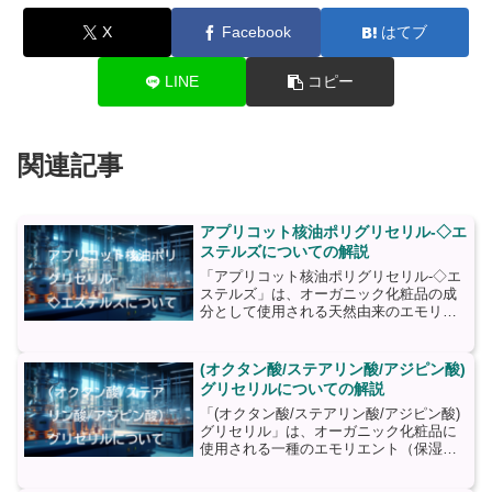
X
Facebook
はてブ
LINE
コピー
関連記事
アプリコット核油ポリグリセリル-◇エ
ステルズについての解説
「アプリコット核油ポリグリセリル-◇エ
ステルズ」は、オーガニック化粧品の成
分として使用される天然由来のエモリエ
ント（保湿剤）です。この成分は、アプ
リコットの果実の核から抽出されたオイ
ルを基にしています。アプリコット核油
(オクタン酸/ステアリン酸/アジピン酸)
は、アプリコットの果実...
グリセリルについての解説
「(オクタン酸/ステアリン酸/アジピン酸)
グリセリル」は、オーガニック化粧品に
使用される一種のエモリエント（保湿
剤）です。この成分は、グリセリンと脂
肪酸（オクタン酸、ステアリン酸、アジ